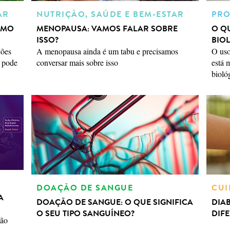
AR
NUTRIÇÃO, SAÚDE E BEM-ESTAR
PRO
OMO
MENOPAUSA: VAMOS FALAR SOBRE
O Q
ISSO?
BIOL
ções
A menopausa ainda é um tabu e precisamos
O uso
m pode
conversar mais sobre isso
está 
bioló
DOAÇÃO DE SANGUE
CUI
A
DOAÇÃO DE SANGUE: O QUE SIGNIFICA
DIAB
O SEU TIPO SANGUÍNEO?
DIF
tão