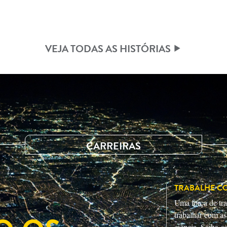
VEJA TODAS AS HISTÓRIAS
CARREIRAS
S
TRABALHE C
Uma força de tra
trabalhar com as
ciência. Saiba c