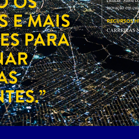
O OS
inovação em cui
 E MAIS
RECURSOS 
CARREIRAS 
ES PARA
NAR
AS
TES.”