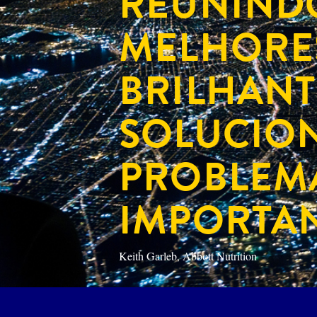
REUNIND
MELHORES
BRILHANT
SOLUCIO
PROBLEM
IMPORTAN
Keith Garleb, Abbott Nutrition