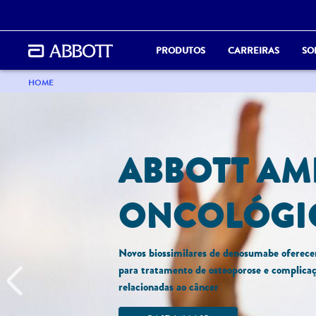
PRODUTOS
CARREIRAS
SO
HOME
ABBOTT AM
ONCOLÓGI
Novos biossimilares de denosumabe oferece
para tratamento de osteoporose e complicaç
Previous
relacionadas ao câncer