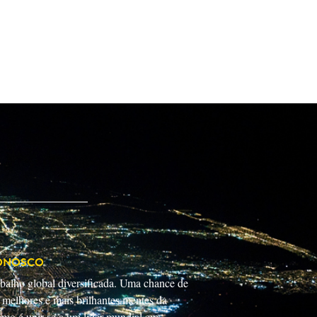
ONOSCO
balho global diversificada. Uma chance de
 melhores e mais brilhantes mentes da
omo é unir-se a um líder mundial em