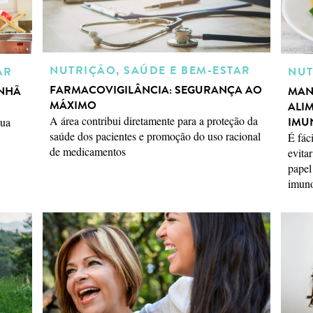
NUTRIÇÃO, SAÚDE E BEM-ESTAR
AR
NUT
FARMACOVIGILÂNCIA: SEGURANÇA AO
ANHÃ
MAN
MÁXIMO
ALI
A área contribui diretamente para a proteção da
IMU
sua
saúde dos pacientes e promoção do uso racional
É fác
de medicamentos
evita
papel
imuno