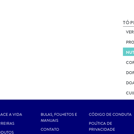
TÓP
VER
PRO
NUT
COR
DOR
DOA
CUI
TES
ACE A VIDA
BULAS, FOLHETOS E
CÓDIGO DE CONDUTA
MANUAIS
REIRAS
POLÍTICA DE
CONTATO
PRIVACIDADE
ODUTOS