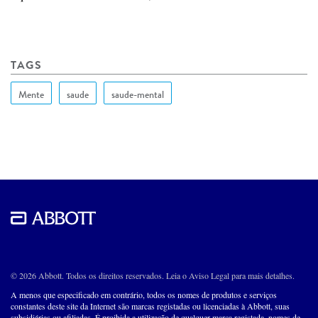
TAGS
Mente
saude
saude-mental
© 2026 Abbott. Todos os direitos reservados. Leia o Aviso Legal para mais detalhes.
A menos que especificado em contrário, todos os nomes de produtos e serviços
constantes deste site da Internet são marcas registadas ou licenciadas à Abbott, suas
subsidiárias ou afiliadas. É proibida a utilização de qualquer marca registada, nomes de