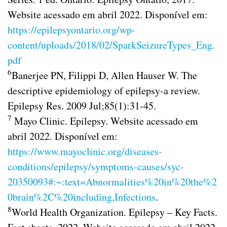
Website acessado em abril 2022. Disponível em:
https://epilepsyontario.org/wp-
content/uploads/2018/02/SparkSeizureTypes_Eng.
pdf
6
Banerjee PN, Filippi D, Allen Hauser W. The
descriptive epidemiology of epilepsy-a review.
Epilepsy Res. 2009 Jul;85(1):31-45.
7
Mayo Clinic. Epilepsy. Website acessado em
abril 2022. Disponível em:
https://www.mayoclinic.org/diseases-
conditions/epilepsy/symptoms-causes/syc-
20350093#:~:text=Abnormalities%20in%20the%2
0brain%2C%20including,Infections
.
8
World Health Organization. Epilepsy – Key Facts.