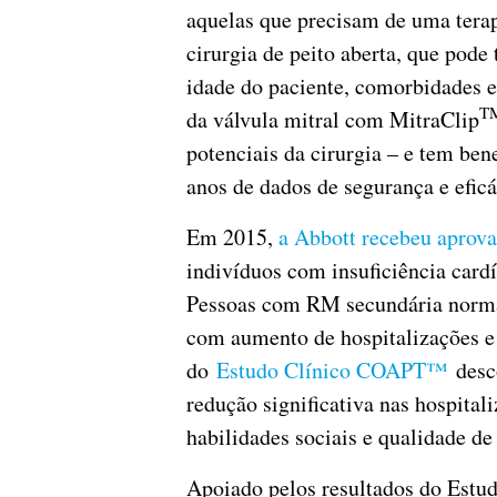
aquelas que precisam de uma tera
cirurgia de peito aberta, que pode
idade do paciente, comorbidades e 
T
da válvula mitral com MitraClip
potenciais da cirurgia – e tem be
anos de dados de segurança e eficá
Em 2015,
a Abbott recebeu aprova
indivíduos com insuficiência card
Pessoas com RM secundária norma
com aumento de hospitalizações e 
do
Estudo Clínico COAPT™
desco
redução significativa nas hospital
habilidades sociais e qualidade d
Apoiado pelos resultados do Est