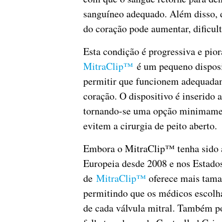
sanguíneo adequado. Além disso, d
do coração pode aumentar, dificu
Esta condição é progressiva e pio
MitraClip™
é um pequeno disposit
permitir que funcionem adequadame
coração. O dispositivo é inserido 
tornando-se uma opção minimamen
evitem a cirurgia de peito aberto.
Embora o MitraClip™ tenha sido a
Europeia desde 2008 e nos Estados
de
MitraClip™
oferece mais tama
permitindo que os médicos escolh
de cada válvula mitral. Também p