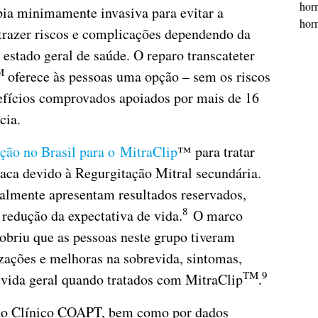
horm
pia minimamente invasiva para evitar a
horm
 trazer riscos e complicações dependendo da
estado geral de saúde. O reparo transcateter
M
oferece às pessoas uma opção – sem os riscos
nefícios comprovados apoiados por mais de 16
cia.
ção no Brasil para o MitraClip
™ para tratar
íaca devido à Regurgitação Mitral secundária.
lmente apresentam resultados reservados,
8
redução da expectativa de vida.
O marco
briu que as pessoas neste grupo tiveram
izações e melhoras na sobrevida, sintomas,
TM
9
e vida geral quando tratados com MitraClip
.
udo Clínico COAPT, bem como por dados