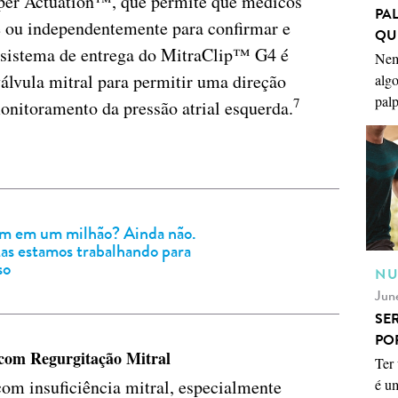
per Actuation™, que permite que médicos
PA
 ou independentemente para confirmar e
QU
sistema de entrega do MitraClip™ G4 é
Nem
válvula mitral para permitir uma direção
algo
palp
7
 monitoramento da pressão atrial esquerda.
m em um milhão? Ainda não.
as estamos trabalhando para
so
NU
Jun
SE
PO
s com Regurgitação Mitral
Ter 
om insuficiência mitral, especialmente
é u