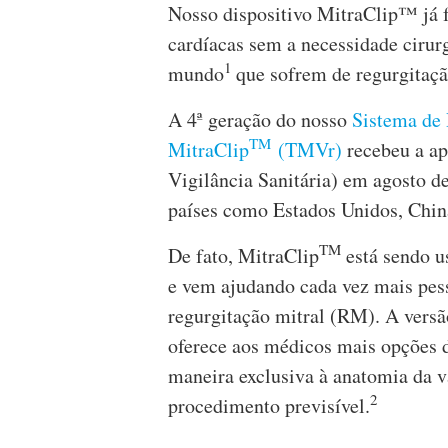
Nosso dispositivo MitraClip™ já fo
cardíacas sem a necessidade ciru
1
mundo
que sofrem de regurgitaç
A 4ª geração do nosso
Sistema de 
TM
MitraClip
(TMVr)
recebeu a a
Vigilância Sanitária) em agosto d
países como Estados Unidos, China
TM
De fato, MitraClip
está sendo u
e vem ajudando cada vez mais pess
regurgitação mitral (RM). A versã
oferece aos médicos mais opções 
maneira exclusiva à anatomia da v
2
procedimento previsível.