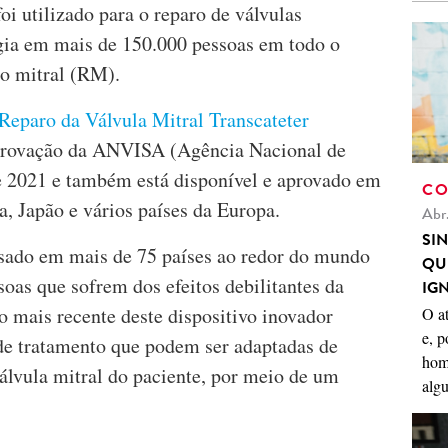
i utilizado para o reparo de válvulas
rgia em mais de 150.000 pessoas em todo o
ão mitral (RM).
Reparo da Válvula Mitral Transcateter
provação da ANVISA (Agência Nacional de
e 2021 e também está disponível e aprovado em
CO
, Japão e vários países da Europa.
Abr
SI
sado em mais de 75 países ao redor do mundo
QU
oas que sofrem dos efeitos debilitantes da
IG
o mais recente deste dispositivo inovador
O a
e, p
de tratamento que podem ser adaptadas de
hom
álvula mitral do paciente, por meio de um
algu