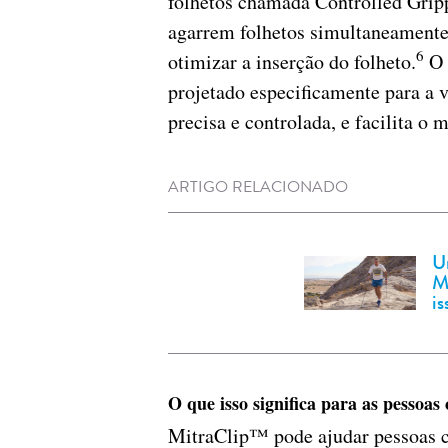
folhetos chamada Controlled Grip
agarrem folhetos simultaneamente
6
otimizar a inserção do folheto.
O 
projetado especificamente para a 
precisa e controlada, e facilita o
ARTIGO RELACIONADO
U
M
is
O que isso significa para as pessoa
MitraClip™ pode ajudar pessoas c