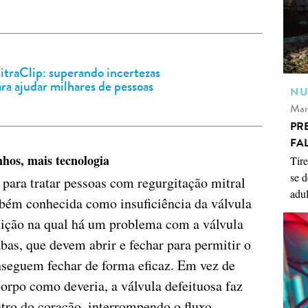
itraClip: superando incertezas
ra ajudar milhares de pessoas
NU
Mar
PR
FA
hos, mais tecnologia
Tire
se d
 para tratar pessoas com regurgitação mitral
adul
bém conhecida como insuficiência da válvula
ição na qual há um problema com a válvula
abas, que devem abrir e fechar para permitir o
nseguem fechar de forma eficaz. Em vez de
corpo como deveria, a válvula defeituosa faz
tro do coração, interrompendo o fluxo