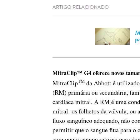
ARTIGO RELACIONADO
M
pa
MitraClip™ G4 oferece novos taman
TM
MitraClip
da Abbott é utilizado
(RM) primária ou secundária, tam
cardíaca mitral. A RM é uma cond
mitral: os folhetos da válvula, ou 
fluxo sanguíneo adequado, não co
permitir que o sangue flua para o 
com que o sangue retorne para den