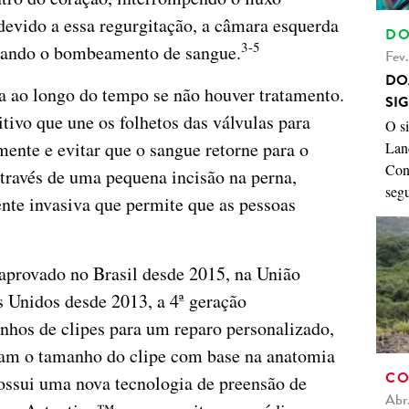
evido a essa regurgitação, a câmara esquerda
DO
3-5
ltando o bombeamento de sangue.
Fev
DO
ra ao longo do tempo se não houver tratamento.
SI
ivo que une os folhetos das válvulas para
O s
nte e evitar que o sangue retorne para o
Land
Con
através de uma pequena incisão na perna,
seg
te invasiva que permite que as pessoas
provado no Brasil desde 2015, na União
 Unidos desde 2013, a 4ª geração
nhos de clipes para um reparo personalizado,
am o tamanho do clipe com base na anatomia
CO
ossui uma nova tecnologia de preensão de
Abr