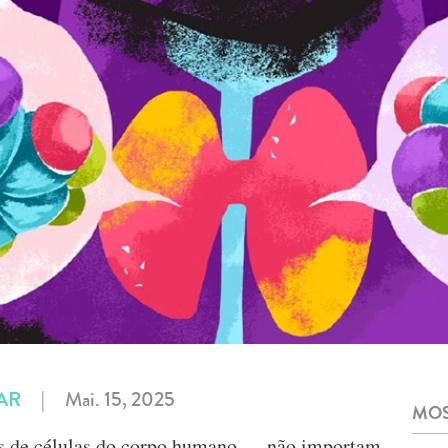
AR
|
Mai. 15, 2025
MOS
es de células do corpo humano — não importam