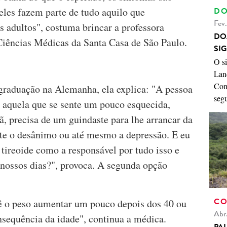
 eles fazem parte de tudo aquilo que
DO
Fev
s adultos", costuma brincar a professora
DO
Ciências Médicas da Santa Casa de São Paulo.
SI
O s
Land
Con
graduação na Alemanha, ela explica: "A pessoa
seg
 aquela que se sente um pouco esquecida,
, precisa de um guindaste para lhe arrancar da
ate o desânimo ou até mesmo a depressão. E eu
tireoide como a responsável por tudo isso e
 nossos dias?", provoca. A segunda opção
CO
ê o peso aumentar um pouco depois dos 40 ou
Abr
nsequência da idade", continua a médica.
PA