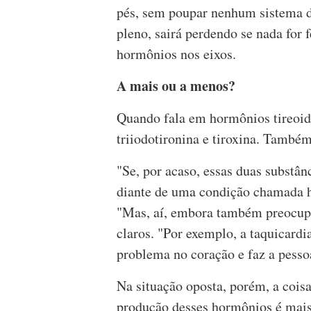
pés, sem poupar nenhum sistema d
pleno, sairá perdendo se nada for 
hormônios nos eixos.
A mais ou a menos?
Quando fala em hormônios tireoidi
triiodotironina e tiroxina. També
"Se, por acaso, essas duas substân
diante de uma condição chamada hi
"Mas, aí, embora também preocup
claros. "Por exemplo, a taquicard
problema no coração e faz a pess
Na situação oposta, porém, a cois
produção desses hormônios é mais