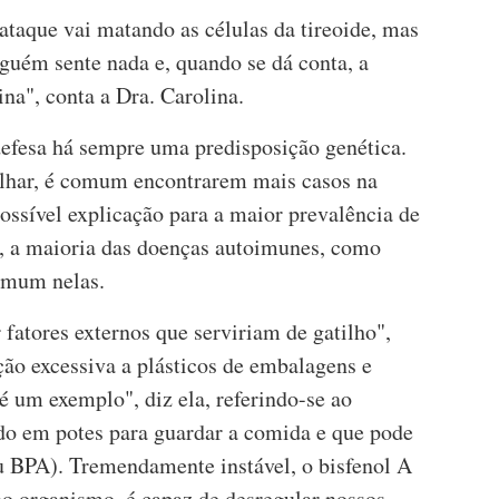
ataque vai matando as células da tireoide, mas
nguém sente nada e, quando se dá conta, a
na", conta a Dra. Carolina.
 defesa há sempre uma predisposição genética.
olhar, é comum encontrarem mais casos na
ossível explicação para a maior prevalência de
a, a maioria das doenças autoimunes, como
comum nelas.
fatores externos que serviriam de gatilho",
ção excessiva a plásticos de embalagens e
é um exemplo", diz ela, referindo-se ao
do em potes para guardar a comida e que pode
u BPA). Tremendamente instável, o bisfenol A
no organismo, é capaz de desregular nossos