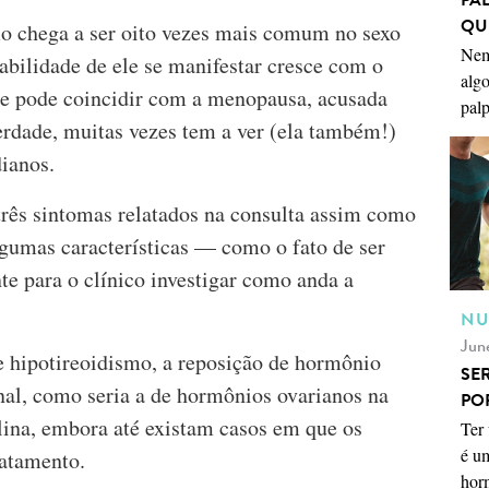
QU
mo chega a ser oito vezes mais comum no sexo
Nem
abilidade de ele se manifestar cresce com o
algo
le pode coincidir com a menopausa, acusada
palp
verdade, muitas vezes tem a ver (ela também!)
ianos.
 três sintomas relatados na consulta assim como
gumas características — como o fato de ser
nte para o clínico investigar como anda a
NU
Jun
e hipotireoidismo, a reposição de hormônio
SE
nal, como seria a de hormônios ovarianos na
PO
ina, embora até existam casos em que os
Ter 
é u
ratamento.
horm