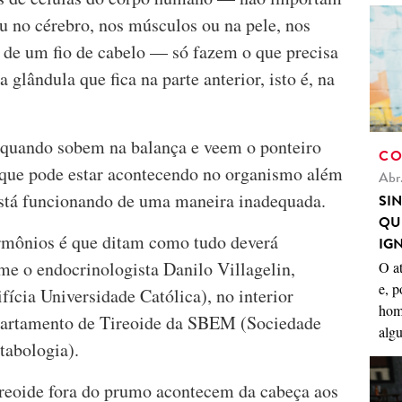
ou no cérebro, nos músculos ou na pele, nos
iz de um fio de cabelo — só fazem o que precisa
 glândula que fica na parte anterior, isto é, na
quando sobem na balança e veem o ponteiro
CO
a que pode estar acontecendo no organismo além
Abr
 está funcionando de uma maneira inadequada.
SI
QU
ormônios é que ditam como tudo deverá
IG
e o endocrinologista Danilo Villagelin,
O a
e, p
ícia Universidade Católica), no interior
hom
Departamento de Tireoide da SBEM (Sociedade
algu
tabologia).
ireoide fora do prumo acontecem da cabeça aos