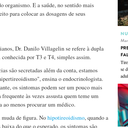
o organismo. E a saúde, no sentido mais
feito para colocar as dosagens de seus
NU
Mar
anos, Dr. Danilo Villagelin se refere à dupla
PR
FA
m conhecida por T3 e T4, simples assim.
Tire
se d
cias são secretadas além da conta, estamos
adul
pertireoidismo", ensina o endocrinologista.
ante, os sintomas podem ser um pouco mais
ia frequente às vezes assusta quem teme um
oa ao menos procurar um médico.
a muda de figura. No
hipotireoidismo
, quando a
 baixa do que o esperado, os sintomas são