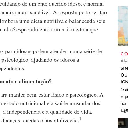
cuidando de um ente querido idoso, é normal
aneira mais saudável. A resposta pode ser tão
Embora uma dieta nutritiva e balanceada seja
a, ela é especialmente crítica à medida que
vas para idosos podem atender a uma série de
CO
 psicológico, ajudando os idosos a
Abr
ependentes.
SI
QU
imento e alimentação?
IG
O a
ara manter bem-estar físico e psicológico. A
e, p
o estado nutricional e a saúde muscular dos
hom
algu
, a independência e a qualidade de vida.
1
doenças, quedas e hospitalização.