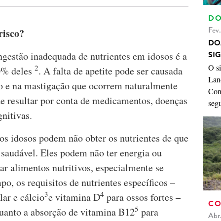
DO
Fev
risco?
DO
SI
gestão inadequada de nutrientes em idosos é a
O s
2
30% deles
. A falta de apetite pode ser causada
Land
ato e na mastigação que ocorrem naturalmente
Con
 resultar por conta de medicamentos, doenças
seg
gnitivas.
 os idosos podem não obter os nutrientes de que
saudável. Eles podem não ter energia ou
r alimentos nutritivos, especialmente se
 os requisitos de nutrientes específicos –
3
4
ar e cálcio
e vitamina D
para ossos fortes –
CO
5
uanto a absorção de vitamina B12
para
Abr