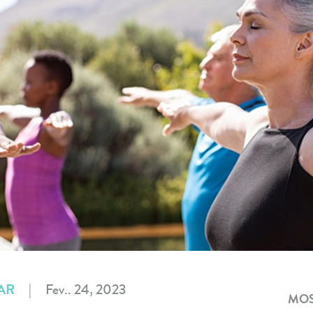
AR
|
Fev.. 24, 2023
MOS