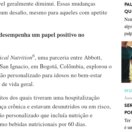
vel geralmente diminui. Essas mudanças
PA
QU
 um desafio, mesmo para aqueles com apetite
Nem
algo
palp
 desempenha um papel positivo no
6
ical Nutrition
, uma parceria entre Abbott,
 San Ignacio, em Bogotá, Colômbia, explorou o
ão personalizado para idosos no bem-estar
 de vida geral.
NU
os dos quais tiveram uma hospitalização
Jun
SE
ça crônica e estavam desnutridos ou em risco,
PO
o personalizado que incluía nutrição e
Ter 
mo bebidas nutricionais por 60 dias.
é u