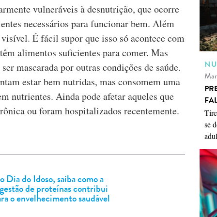
armente vulneráveis à desnutrição, que ocorre
ientes necessários para funcionar bem. Além
visível. É fácil supor que isso só acontece com
têm alimentos suficientes para comer. Mas
NU
 ser mascarada por outras condições de saúde.
Mar
rentam estar bem nutridas, mas consomem uma
PR
em nutrientes. Ainda pode afetar aqueles que
FA
rônica ou foram hospitalizados recentemente.
Tire
se d
adul
 Dia do Idoso, saiba como a
gestão de proteínas contribui
ara o envelhecimento saudável