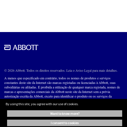
© 2026 Abbott. Todos os direitos reservados. Leia o Aviso Legal para mais detalhes.
A menos que especificado em contrário, todos os nomes de produtos e serviços
constantes deste site da Internet são marcas registadas ou licenciadas à Abbott, suas
subsidiárias ou afiliadas. É proibida a utilização de qualquer marca registada, nomes de
marcas e apresentações comerciais da Abbott neste site da Internet sem a prévia
autorização escrita da Abbott, exceto para identificar o produto ou os serviços da
empresa.
By using this site, you agree with our use of cookies.
ABBOTT LABORATÓRIOS DO BRASIL LTDA
want to know more?
CNPJ: 56.998.701/0001-16
i consent to cookies