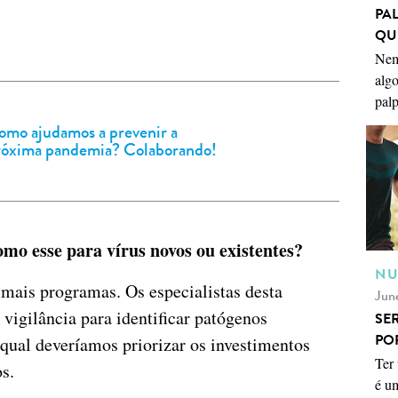
PA
QU
Nem
algo
palp
omo ajudamos a prevenir a
róxima pandemia? Colaborando!
mo esse para vírus novos ou existentes?
NU
 mais programas. Os especialistas desta
Jun
vigilância para identificar patógenos
SE
PO
qual deveríamos priorizar os investimentos
Ter 
s.
é u