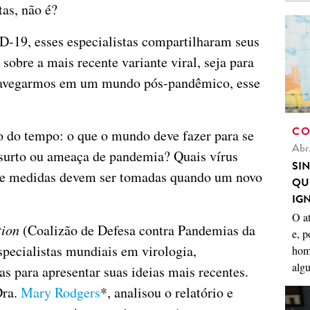
as, não é?
-19, esses especialistas compartilharam seus
sobre a mais recente variante viral, seja para
 navegarmos em um mundo pós-pandêmico, esse
CO
o do tempo: o que o mundo deve fazer para se
Abr
surto ou ameaça de pandemia? Quais vírus
SI
ue medidas devem ser tomadas quando um novo
QU
IG
O a
tion
(Coalizão de Defesa contra Pandemias da
e, p
specialistas mundiais em virologia,
hom
algu
s para apresentar suas ideias mais recentes.
Dra.
Mary Rodgers
*, analisou o relatório e