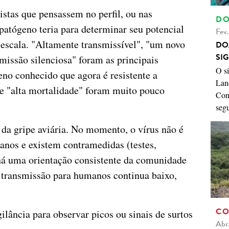
istas que pensassem no perfil, ou nas
DO
 patógeno teria para determinar seu potencial
Fev
escala. "Altamente transmissível", "um novo
DO
SI
missão silenciosa" foram as principais
O s
eno conhecido que agora é resistente a
Land
e "alta mortalidade" foram muito pouco
Con
seg
da gripe aviária. No momento, o vírus não é
anos e existem contramedidas (testes,
 há uma orientação consistente da comunidade
e transmissão para humanos continua baixo,
CO
ilância para observar picos ou sinais de surtos
Abr