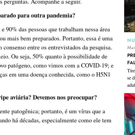
s perguntas. Acompanhe a seguir.
parado para outra pandemia?
 e 90% das pessoas que trabalham nessa área
ou mais bem preparados. Portanto, essa é uma
NU
consenso entre os entrevistados da pesquisa.
Mar
PR
meio. Ou seja, 50% quanto à possibilidade de
FA
novo patógeno, como vimos com a COVID-19; e
Tire
nças em uma doença conhecida, como o H5N1
se d
adul
ripe aviária? Devemos nos preocupar?
nte patogênica; portanto, é um vírus que a
ando há décadas, especialmente como ele tem