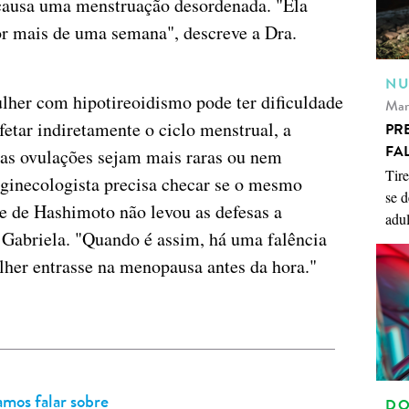
 causa uma menstruação desordenada. "Ela
or mais de uma semana", descreve a Dra.
NU
lher com hipotireoidismo pode ter dificuldade
Mar
afetar indiretamente o ciclo menstrual, a
PR
FA
 as ovulações sejam mais raras ou nem
Tire
 ginecologista precisa checar se o mesmo
se d
e de Hashimoto não levou as defesas a
adul
. Gabriela. "Quando é assim, há uma falência
her entrasse na menopausa antes da hora."
mos falar sobre
DO