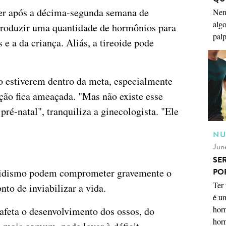
cer após a décima-segunda semana de
Nem
algo
 produzir uma quantidade de hormônios para
palp
 e a da criança. Aliás, a tireoide pode
o estiverem dentro da meta, especialmente
ação fica ameaçada. "Mas não existe esse
pré-natal", tranquiliza a ginecologista. "Ele
NU
Jun
SE
eoidismo podem comprometer gravemente o
PO
Ter 
nto de inviabilizar a vida.
é u
horm
afeta o desenvolvimento dos ossos, do
horm