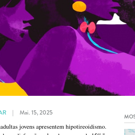
AR
|
Mai. 15, 2025
MOS
adultas jovens apresentem hipotireoidismo.