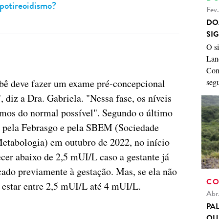
ipotireoidismo?
Fev
DO
SI
O s
Land
Con
bê deve fazer um exame pré-concepcional
seg
, diz a Dra. Gabriela. "Nessa fase, os níveis
imos do normal possível". Segundo o último
 pela Febrasgo e pela SBEM (Sociedade
Metabologia) em outubro de 2022, no início
er abaixo de 2,5 mUI/L caso a gestante já
cado previamente à gestação. Mas, se ela não
CO
 estar entre 2,5 mUI/L até 4 mUI/L.
Abr
PA
QU