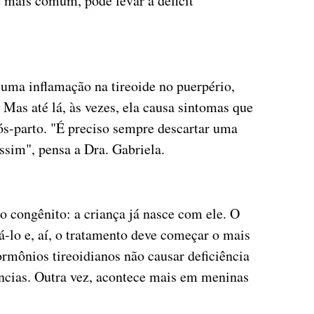
é mais comum, pode levar à déficit
ma inflamação na tireoide no puerpério,
Mas até lá, às vezes, ela causa sintomas que
s-parto. "É preciso sempre descartar uma
ssim", pensa a Dra. Gabriela.
o congênito: a criança já nasce com ele. O
rá-lo e, aí, o tratamento deve começar o mais
hormônios tireoidianos não causar deficiência
ências. Outra vez, acontece mais em meninas