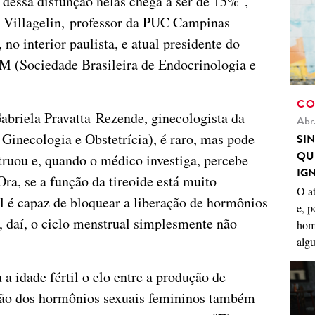
 dessa disfunção nelas chega a ser de 15%",
o Villagelin, professor da PUC Campinas
 no interior paulista, e atual presidente do
 (Sociedade Brasileira de Endocrinologia e
CO
abriela Pravatta Rezende, ginecologista da
Abr
Ginecologia e Obstetrícia), é raro, mas pode
SI
QU
ruou e, quando o médico investiga, percebe
IG
Ora, se a função da tireoide está muito
O a
al é capaz de bloquear a liberação de hormônios
e, p
, daí, o ciclo menstrual simplesmente não
hom
algu
 a idade fértil o elo entre a produção de
ação dos hormônios sexuais femininos também