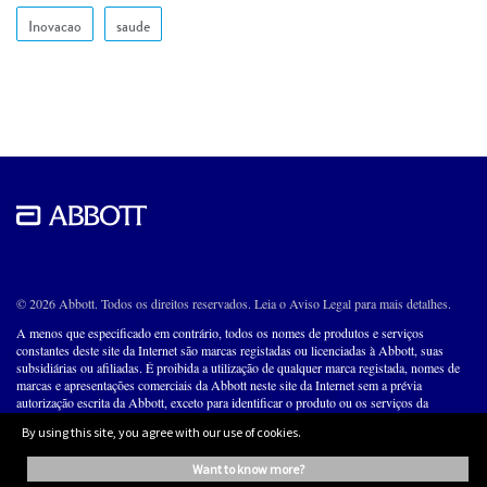
Inovacao
saude
© 2026 Abbott. Todos os direitos reservados. Leia o Aviso Legal para mais detalhes.
A menos que especificado em contrário, todos os nomes de produtos e serviços
constantes deste site da Internet são marcas registadas ou licenciadas à Abbott, suas
subsidiárias ou afiliadas. É proibida a utilização de qualquer marca registada, nomes de
marcas e apresentações comerciais da Abbott neste site da Internet sem a prévia
autorização escrita da Abbott, exceto para identificar o produto ou os serviços da
empresa.
By using this site, you agree with our use of cookies.
ABBOTT LABORATÓRIOS DO BRASIL LTDA
want to know more?
CNPJ: 56.998.701/0001-16