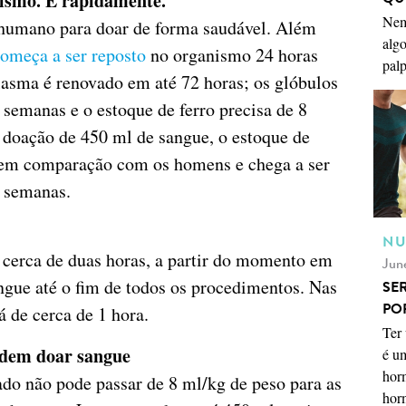
nismo. E rapidamente.
Nem
o humano para doar de forma saudável. Além
algo
omeça a ser reposto
no organismo 24 horas
palp
asma é renovado em até 72 horas; os glóbulos
emanas e o estoque de ferro precisa de 8
 doação de 450 ml de sangue, o estoque de
em comparação com os homens e chega a ser
 semanas.
NU
 cerca de duas horas, a partir do momento em
Jun
ngue até o fim de todos os procedimentos. Nas
SE
PO
 de cerca de 1 hora.
Ter 
odem doar sangue
é u
horm
ado não pode passar de 8 ml/kg de peso para as
horm