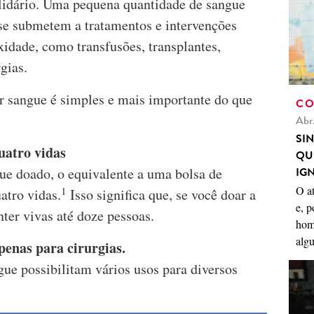
lidário. Uma pequena quantidade de sangue
 se submetem a tratamentos e intervenções
idade, como transfusões, transplantes,
gias.
r sangue é simples e mais importante do que
CO
Abr
SI
uatro vidas
QU
IG
ue doado, o equivalente a uma bolsa de
O a
1
atro vidas.
Isso significa que, se você doar a
e, p
ter vivas até doze pessoas.
hom
algu
penas para cirurgias.
ue possibilitam vários usos para diversos