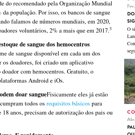
ade do recomendado pela Organização Mundial
Fev
da população. Por isso, os bancos de sangue
DO
ndo falamos de números mundiais, em 2020,
SI
3
O s
oadores voluntários, 2% a mais que em 2017.
Land
estoque de sangue dos hemocentros
Con
seg
me de sangue disponível em cada um dos
r os doadores, foi criado um aplicativo
o doador com hemocentros. Gratuito, o
 plataformas Android e iOs.
 podem doar sangue
Fisicamente eles já estão
e cumpram todos os
requisitos básicos
para
 18 anos, precisam de autorização dos pais ou
CO
Abr
PA
QU