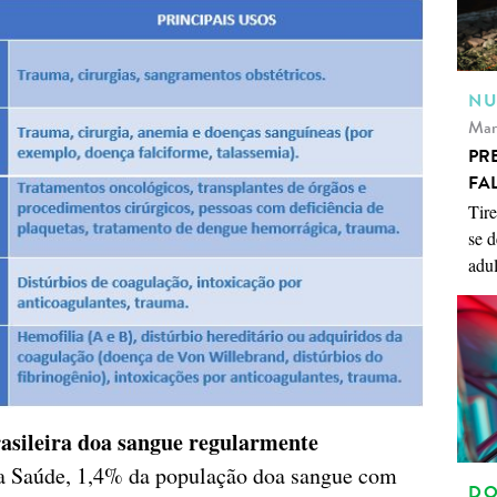
NU
Mar
PR
FA
Tire
se d
adul
asileira doa sangue regularmente
da Saúde, 1,4% da população doa sangue com
DO