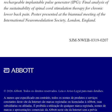
rechargeable implantable pulse generator (IPG): Final analysis of
the sustainability of spinal cord stimulation therapy for chronic
lower back pain. Poster presented at the biannual meeting of the
International Neuromodulation Society, London, England.
SJM-NWEB-0319-0207
© 2026 Abbott. Todos os direitos reservados. Leia o Aviso Legal para mais detalhes.
A menos que especificado em contrário, todos os nomes de produtos e serviços
constantes deste site da Internet são marcas registadas ou licenciadas à Abbott, suas
subsidiárias ou afiliadas. É proibida a utilização de qualquer marca registada, nomes de
marcas e apresentações comerciais da Abbott neste site da Internet sem a prévia