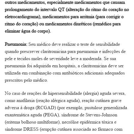
outros medicamentos, especialmente medicamentos que causam
prolongamento do intervalo QT (alteração do ritmo do coração no
eletrocardiograma), medicamentos para arritmia (para corrigir o
ritmo do coração) ou medicamentos diuréticos (remédios para
eliminar água do corpo).
Pneumonia:
Seu médico deve realizar o teste de sensibilidade
quando prescrever claritromicina para pneumonia e infecções de
pele e tecidos moles de severidade leve a moderada. Se sua
pneumonia foi adquirida em hospitais, a claritromicina deve ser
utilizada em combinação com antibióticos adicionais adequados
prescritos pelo médico.
No caso de reações de hipersensibilidade (alergia) aguda severa,
como anafilaxia (reação alérgica aguda), reação cutânea grave
adversa à droga (RCGAD) (por exemplo, pustulose generalizada
exantemática aguda (PEGA), síndrome de Stevens-Johnson
(eritema bolhoso multiforme), necrólise epidérmica tóxica e
síndrome DRESS (erupção cutânea associada ao fármaco com