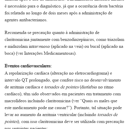
é necessário para o diagnóstico, já que a ocorrência desta bactéria
foi relatada ao longo de dois meses após a administração de
agentes antibacterianos.
Recomenda-se precaução quanto à administração de
claritromicina juntamente com benzodiazepínicos, como triazolam
e midazolam intravenoso (aplicado na veia) ou bucal (aplicado na
boca) (ver Interações Medicamentosas).
Eventos cardiovasculares:
A repolarização cardíaca (alteração no eletrocardiograma) e
intervalo QT prolongado, que confere risco no desenvolvimento
de arritmia cardíaca e
torsades de pointes
(distúrbio no ritmo
cardíaco), têm sido observados em pacientes em tratamento com
macrolídeos incluindo claritromicina (ver “Quais os males que
este medicamento pode me causar?”). Portanto, tal situação pode
levar ao aumento da arritmia ventricular (incluindo
torsades de
pointes
), com isso claritromicina deve ser utilizada com precaução
nos seguintes pacientes: