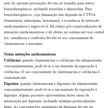
oral. As mesmas precauções devem ser tomadas para outros
benzodiazepínicos, incluindo triazolam e alprazolam. Para
benzodiazepínicos, cuja eliminação não depende da CYP3A
(temazepam, nitrazepam, lorazepam), a ocorrência de interação
medicamentosa é improvável. Há relatos pós-comercialização de
interações medicamentosas e de efeitos no sistema nervoso central
(ex: sonolência e confusão) devido ao uso concomitante de
claritromicina e triazolam.
Outras interações medicamentosas
Colchicina:
quando claritromicina e colchicina são administradas
concomitantemente, pode levar a um aumento da exposição à
colchicina. O uso concomitante de claritromicina e colchicina é
contraindicado.
Digoxina:
quando claritromicina e digoxina são administradas
concomitantemente, pode levar a um aumento da exposição à
digoxina. Alguns pacientes apresentaram fortes sinais de
intoxicação por digoxina, incluindo arritmias potencialmente
fatais. As concentrações sanguíneas de digoxina devem ser