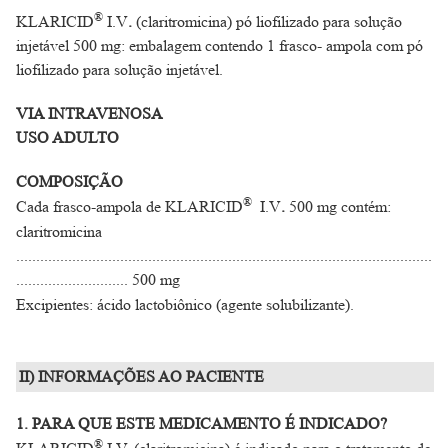
®
KLARICID
I.V
.
(claritromicina) pó liofilizado para solução
injetável 500 mg: embalagem contendo 1 frasco- ampola com pó
liofilizado para solução injetável.
VIA INTRAVENOSA
USO ADULTO
COMPOSIÇÃO
®
Cada frasco-ampola de KLARICID
I.V
.
500 mg contém:
claritromicina
........................................................................................................
............................ 500 mg
Excipientes: ácido lactobiônico (agente solubilizante).
II) INFORMAÇÕES AO PACIENTE
1. PARA QUE ESTE MEDICAMENTO É INDICADO?
®