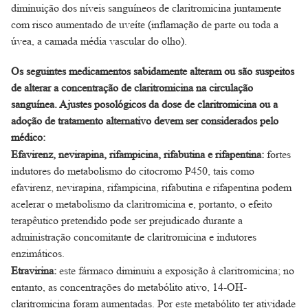
diminuição dos níveis sanguíneos de claritromicina juntamente
com risco aumentado de uveíte (inflamação de parte ou toda a
úvea, a camada média vascular do olho).
Os seguintes medicamentos sabidamente alteram ou são suspeitos
de alterar a concentração de claritromicina na circulação
sanguínea. Ajustes posológicos da dose de claritromicina ou a
adoção de tratamento alternativo devem ser considerados pelo
médico:
Efavirenz, nevirapina, rifampicina, rifabutina e rifapentina:
fortes
indutores do metabolismo do citocromo P450, tais como
efavirenz, nevirapina, rifampicina, rifabutina e rifapentina podem
acelerar o metabolismo da claritromicina e, portanto, o efeito
terapêutico pretendido pode ser prejudicado durante a
administração concomitante de claritromicina e indutores
enzimáticos.
Etravirina:
este fármaco diminuiu a exposição à claritromicina; no
entanto, as concentrações do metabólito ativo, 14-OH-
claritromicina foram aumentadas. Por este metabólito ter atividade