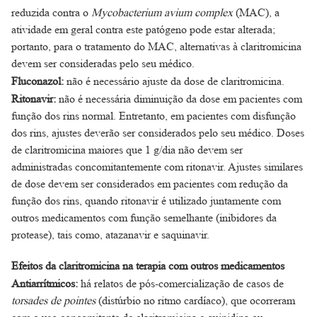
reduzida contra o
Mycobacterium avium complex
(MAC), a
atividade em geral contra este patógeno pode estar alterada;
portanto, para o tratamento do MAC, alternativas à claritromicina
devem ser consideradas pelo seu médico.
Fluconazol:
não é necessário ajuste da dose de claritromicina.
Ritonavir:
não é necessária diminuição da dose em pacientes com
função dos rins normal. Entretanto, em pacientes com disfunção
dos rins, ajustes deverão ser considerados pelo seu médico. Doses
de claritromicina maiores que 1 g/dia não devem ser
administradas concomitantemente com ritonavir. Ajustes similares
de dose devem ser considerados em pacientes com redução da
função dos rins, quando ritonavir é utilizado juntamente com
outros medicamentos com função semelhante (inibidores da
protease), tais como, atazanavir e saquinavir.
Efeitos da claritromicina na terapia com outros medicamentos
Antiarrítmicos:
há relatos de pós-comercialização de casos de
torsades de pointes
(distúrbio no ritmo cardíaco), que ocorreram