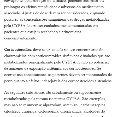
elevação da concentração do fármaco, podendo aumentar ou
prolongar os efeitos terapêuticos e adversos do medicamento
associado. Ajustes de dose devem ser considerados, e quando
possível, as concentrações sanguíneas das drogas metabolizadas
pela CYP3A devem ser cuidadosamente monitoradas em
pacientes que estejam recebendo claritromicina
concomitantemente.
Corticosteroides:
deve-se ter cautela no uso concomitante de
claritromicina com corticosteroides sistêmicos e inalados que são
metabolizados principalmente pelo CYP3A devido ao potencial
de aumento da exposição sistêmica aos corticosteroides. Se
ocorrer uso concomitante, os pacientes devem ser monitorados de
perto quanto a efeitos indesejáveis dos corticosteroides sistêmicos.
As seguintes substâncias são sabidamente ou supostamente
metabolizadas pela mesma isoenzima CYP3A. São exemplos,
mas não se resumem a: alprazolam, astemizol, carbamazepina,
cilostazol, cisaprida, ciclosporina, disopiramida, alcaloides do