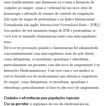
orais (medicamentos que diminuem ou evitam a formação de
coágulos no sangue, como a varfarina) há um risco sério de
hemorragia e alteração de exames de controle da coagulação
[elevação do tempo de protrombina e no Índice Internacional
Normalizado (do inglês
Internacional Normalized Ratio
– INR)].
Seu médico deverá monitorar tempo de INR e protrombina se
você estiver tomando claritromicina junto com anticoagulantes
orais.
Deve-se ter precaução quando a claritromicina for administrada
concomitantemente com anticoagulantes orais de ação direta,
como dabigatrana, rivaroxabana, apixabana e edoxabana,
particularmente em pacientes com alto risco de sangramento (ver
Interações Medicamentosas). Converse com o seu médico se
estiver fazendo uso de medicamentos que alteram a coagulação
do sangue, como dabigatrana, rivaroxabana, apixabana e
edoxabana, particularmente se houver alto risco de sangramento.
Cuidados e advertências para populações especiais
Uso na gravidez:
a segurança do uso da claritromicina na