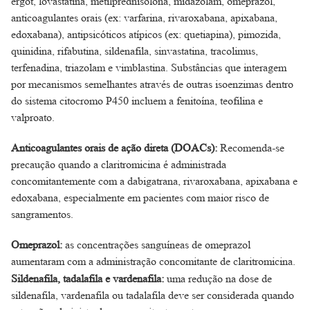
ergot, lovastatina, metilprednisolona, midazolam, omeprazol,
anticoagulantes orais (ex: varfarina, rivaroxabana, apixabana,
edoxabana), antipsicóticos atípicos (ex: quetiapina), pimozida,
quinidina, rifabutina, sildenafila, sinvastatina, tracolimus,
terfenadina, triazolam e vimblastina. Substâncias que interagem
por mecanismos semelhantes através de outras isoenzimas dentro
do sistema citocromo P450 incluem a fenitoína, teofilina e
valproato.
Anticoagulantes orais de ação direta (DOACs):
Recomenda-se
precaução quando a claritromicina é administrada
concomitantemente com a dabigatrana, rivaroxabana, apixabana e
edoxabana, especialmente em pacientes com maior risco de
sangramentos.
Omeprazol:
as concentrações sanguíneas de omeprazol
aumentaram com a administração concomitante de claritromicina.
Sildenafila, tadalafila e vardenafila:
uma redução na dose de
sildenafila, vardenafila ou tadalafila deve ser considerada quando