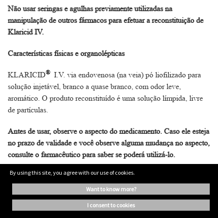
Não usar seringas e agulhas previamente utilizadas na
manipulação de outros fármacos para efetuar a reconstituição de
Klaricid IV.
Características físicas e organolépticas
®
KLARICID
I.V. via endovenosa (na veia) pó liofilizado para
solução injetável, branco a quase branco, com odor leve,
aromático. O produto reconstituído é uma solução límpida, livre
de partículas.
Antes de usar, observe o aspecto do medicamento. Caso ele esteja
no prazo de validade e você observe alguma mudança no aspecto,
consulte o farmacêutico para saber se poderá utilizá-lo.
By using this site, you agree with our use of cookies.
Todo medicamento deve ser mantido fora do alcance das crianças.
want to know more?
6. COMO DEVO USAR ESTE MEDICAMENTO?
i consent to cookies
Este medicamento só pode ser administrado por um profissional