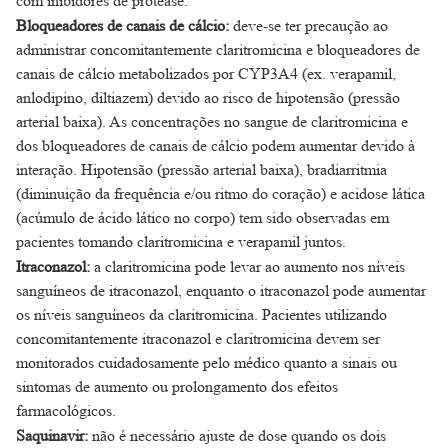
com inibidores de protease.
Bloqueadores de canais de cálcio:
deve-se ter precaução ao
administrar concomitantemente claritromicina e bloqueadores de
canais de cálcio metabolizados por CYP3A4 (ex. verapamil,
anlodipino, diltiazem) devido ao risco de hipotensão (pressão
arterial baixa). As concentrações no sangue de claritromicina e
dos bloqueadores de canais de cálcio podem aumentar devido à
interação. Hipotensão (pressão arterial baixa), bradiarritmia
(diminuição da frequência e/ou ritmo do coração) e acidose lática
(acúmulo de ácido lático no corpo) tem sido observadas em
pacientes tomando claritromicina e verapamil juntos.
Itraconazol:
a claritromicina pode levar ao aumento nos níveis
sanguíneos de itraconazol, enquanto o itraconazol pode aumentar
os níveis sanguíneos da claritromicina. Pacientes utilizando
concomitantemente itraconazol e claritromicina devem ser
monitorados cuidadosamente pelo médico quanto a sinais ou
sintomas de aumento ou prolongamento dos efeitos
farmacológicos.
Saquinavir:
não é necessário ajuste de dose quando os dois