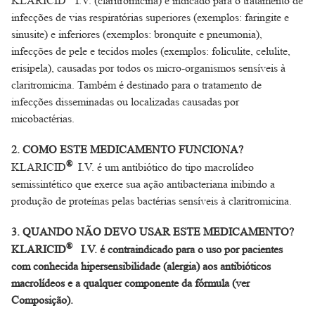
KLARICID
I.V. (claritromicina) é indicado para o tratamento de
infecções de vias respiratórias superiores (exemplos: faringite e
sinusite) e inferiores (exemplos: bronquite e pneumonia),
infecções de pele e tecidos moles (exemplos: foliculite, celulite,
erisipela), causadas por todos os micro-organismos sensíveis à
claritromicina. Também é destinado para o tratamento de
infecções disseminadas ou localizadas causadas por
micobactérias.
2. COMO ESTE MEDICAMENTO FUNCIONA?
®
KLARICID
I.V. é um antibiótico do tipo macrolídeo
semissintético que exerce sua ação antibacteriana inibindo a
produção de proteínas pelas bactérias sensíveis à claritromicina.
3. QUANDO NÃO DEVO USAR ESTE MEDICAMENTO?
®
KLARICID
I.V. é contraindicado para o uso por pacientes
com conhecida hipersensibilidade (alergia) aos antibióticos
macrolídeos e a qualquer componente da fórmula (ver
Composição).