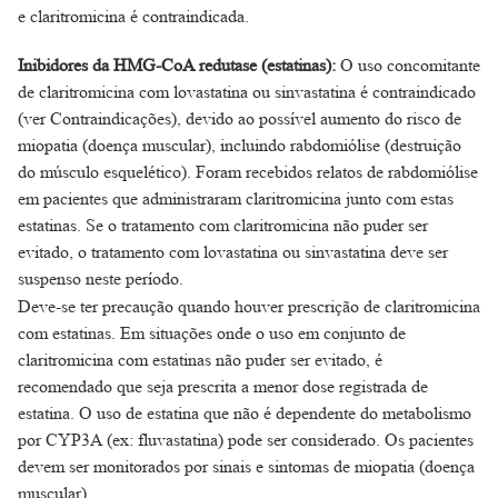
e claritromicina é contraindicada.
Inibidores da HMG-CoA redutase (estatinas):
O uso concomitante
de claritromicina com lovastatina ou sinvastatina é contraindicado
(ver Contraindicações), devido ao possível aumento do risco de
miopatia (doença muscular), incluindo rabdomiólise (destruição
do músculo esquelético). Foram recebidos relatos de rabdomiólise
em pacientes que administraram claritromicina junto com estas
estatinas. Se o tratamento com claritromicina não puder ser
evitado, o tratamento com lovastatina ou sinvastatina deve ser
suspenso neste período.
Deve-se ter precaução quando houver prescrição de claritromicina
com estatinas. Em situações onde o uso em conjunto de
claritromicina com estatinas não puder ser evitado, é
recomendado que seja prescrita a menor dose registrada de
estatina. O uso de estatina que não é dependente do metabolismo
por CYP3A (ex: fluvastatina) pode ser considerado. Os pacientes
devem ser monitorados por sinais e sintomas de miopatia (doença
muscular).