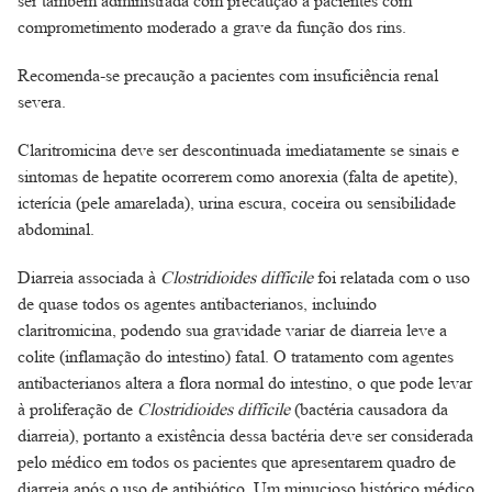
ser também administrada com precaução a pacientes com
comprometimento moderado a grave da função dos rins.
Recomenda-se precaução a pacientes com insuficiência renal
severa.
Claritromicina deve ser descontinuada imediatamente se sinais e
sintomas de hepatite ocorrerem como anorexia (falta de apetite),
icterícia (pele amarelada), urina escura, coceira ou sensibilidade
abdominal.
Diarreia associada à
Clostridioides difficile
foi relatada com o uso
de quase todos os agentes antibacterianos, incluindo
claritromicina, podendo sua gravidade variar de diarreia leve a
colite (inflamação do intestino) fatal. O tratamento com agentes
antibacterianos altera a flora normal do intestino, o que pode levar
à proliferação de
Clostridioides difficile
(bactéria causadora da
diarreia), portanto a existência dessa bactéria deve ser considerada
pelo médico em todos os pacientes que apresentarem quadro de
diarreia após o uso de antibiótico. Um minucioso histórico médico