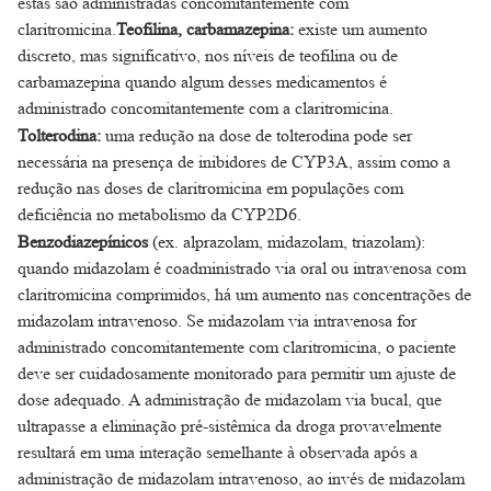
estas são administradas concomitantemente com
claritromicina.
Teofilina, carbamazepina:
existe um aumento
discreto, mas significativo, nos níveis de teofilina ou de
carbamazepina quando algum desses medicamentos é
administrado concomitantemente com a claritromicina.
Tolterodina:
uma redução na dose de tolterodina pode ser
necessária na presença de inibidores de CYP3A, assim como a
redução nas doses de claritromicina em populações com
deficiência no metabolismo da CYP2D6.
Benzodiazepínicos
(ex. alprazolam, midazolam, triazolam):
quando midazolam é coadministrado via oral ou intravenosa com
claritromicina comprimidos, há um aumento nas concentrações de
midazolam intravenoso. Se midazolam via intravenosa for
administrado concomitantemente com claritromicina, o paciente
deve ser cuidadosamente monitorado para permitir um ajuste de
dose adequado. A administração de midazolam via bucal, que
ultrapasse a eliminação pré-sistêmica da droga provavelmente
resultará em uma interação semelhante à observada após a
administração de midazolam intravenoso, ao invés de midazolam