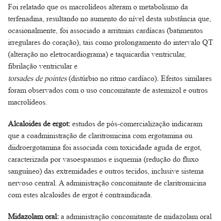
Foi relatado que os macrolídeos alteram o metabolismo da
terfenadina, resultando no aumento do nível desta substância que,
ocasionalmente, foi associado a arritmias cardíacas (batimentos
irregulares do coração), tais como prolongamento do intervalo QT
(alteração no eletrocardiograma) e taquicardia ventricular,
fibrilação ventricular e
torsades de pointes
(distúrbio no ritmo cardíaco)
.
Efeitos similares
foram observados com o uso concomitante de astemizol e outros
macrolídeos.
Alcaloides de ergot:
estudos de pós-comercialização indicaram
que a coadministração de claritromicina com ergotamina ou
diidroergotamina foi associada com toxicidade aguda de ergot,
caracterizada por vasoespasmos e isquemia (redução do fluxo
sanguíneo) das extremidades e outros tecidos, inclusive sistema
nervoso central. A administração concomitante de claritromicina
com estes alcaloides de ergot é contraindicada.
Midazolam oral:
a administração concomitante de midazolam oral