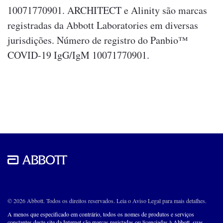
10071770901. ARCHITECT e Alinity são marcas
registradas da Abbott Laboratories em diversas
jurisdições. Número de registro do Panbio™
COVID-19 IgG/IgM 10071770901.
© 2026 Abbott. Todos os direitos reservados. Leia o Aviso Legal para mais detalhes.
A menos que especificado em contrário, todos os nomes de produtos e serviços
constantes deste site da Internet são marcas registadas ou licenciadas à Abbott, suas