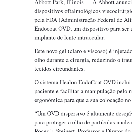
Abbott Park, Illinois — A Abbott anunc
dispositivos oftalmológicos viscocirúrg
pela FDA (Administração Federal de Al
Endocoat OVD, um dispositivo para ser u
implante de lente intraocular.
Este novo gel (claro e viscoso) é injetad
olho durante a cirurgia, reduzindo o tra
tecidos circundantes.
O sistema Healon EndoCoat OVD inclui v
paciente e facilitar a manipulação pelo 
ergonômica para que a sua colocação no 
“Um OVD dispersivo é altamente desejáve
para proteger o olho de partículas nuclea
Roger F. Steinert, Professor e Diretor d