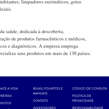
infetantes, limpadores enzimáticos, gotas
iciais.
da saúde, dedicada à descoberta,
zação de produtos farmacêuticos e médicos,
dicos e diagnósticos. A empresa emprega
cializa seus produtos em mais de 130 países.
ACE A VIDA
BULAS, FOLHETOS E
CÓDIGO DE CONDUTA
MANUAIS
REIRAS
POLÍTICA DE
CONTATO
PRIVACIDADE
ODUTOS
INVESTIDORES
RESPONSABILIDADE