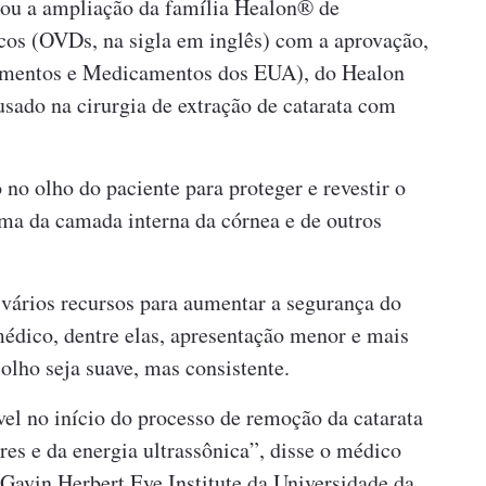
iou a ampliação da família Healon® de
icos (OVDs, na sigla em inglês) com a aprovação,
imentos e Medicamentos dos EUA), do Healon
sado na cirurgia de extração de catarata com
o no olho do paciente para proteger e revestir o
uma da camada interna da córnea e de outros
ários recursos para aumentar a segurança do
médico, dentre elas, apresentação menor e mais
olho seja suave, mas consistente.
l no início do processo de remoção da catarata
res e da energia ultrassônica”, disse o médico
o Gavin Herbert Eye Institute da Universidade da