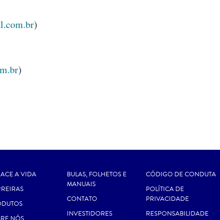
l.com.br
)
om.br
)
ACE A VIDA
BULAS, FOLHETOS E
CÓDIGO DE CONDUTA
MANUAIS
REIRAS
POLÍTICA DE
CONTATO
PRIVACIDADE
ODUTOS
INVESTIDORES
RESPONSABILIDADE
RE NÓS