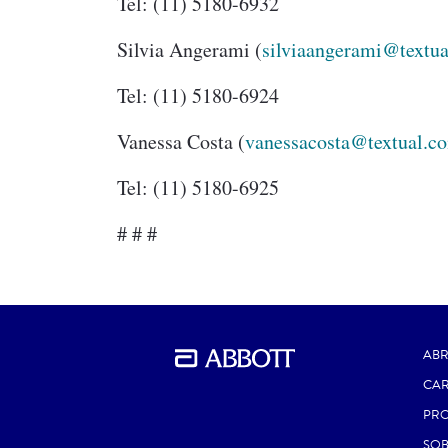
Tel: (11) 5180-6932
Silvia Angerami (
silviaangerami@textua
Tel: (11) 5180-6924
Vanessa Costa (
vanessacosta@textual.c
Tel: (11) 5180-6925
# # #
ABR
CAR
PR
SOB