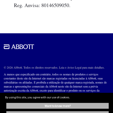
Reg. Anvisa: 80146509050.
© 2026 Abbott. Todos os direitos reservados. Leia o Aviso Legal para mais detalhes.
A menos que especificado em contrário, todos os nomes de produtos e serviços
constantes deste site da Internet são marcas registadas ou licenciadas à Abbott, suas
subsidiárias ou afiliadas. É proibida a utilização de qualquer marca registada, nomes de
marcas e apresentações comerciais da Abbott neste site da Internet sem a prévia
autorização escrita da Abbott, exceto para identificar o produto ou os serviços da
empresa.
By using this site, you agree with our use of cookies.
ABBOTT LABORATÓRIOS DO BRASIL LTDA
want to know more?
CNPJ: 56.998.701/0001-16