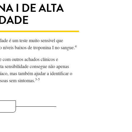
A I DE ALTA
IDADE
idade é um teste muito sensível que
4
 níveis baixos de troponina I no sangue.
 com outros achados clínicos e
alta sensibilidade consegue não apenas
íaco, mas também ajudar a identificar o
3-5
ssoas sem sintomas.