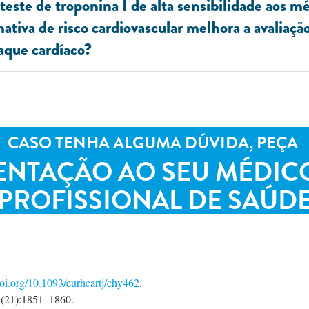
teste de troponina I de alta sensibilidade aos m
ativa de risco cardiovascular melhora a avaliação
aque cardíaco?
CASO TENHA ALGUMA DÚVIDA, PEÇA
ENTAÇÃO AO SEU MÉDIC
PROFISSIONAL DE SAÚD
doi.org/10.1093/eurheartj/ehy462
.
31(21):1851–1860.