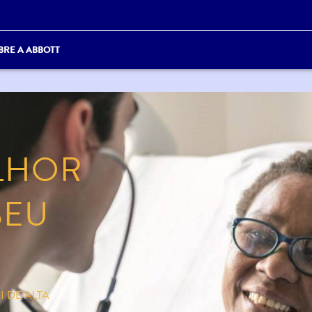
BRE A ABBOTT
LHOR
SEU
 DE ALTA