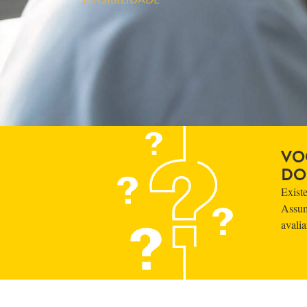
VO
DO
Exist
Assum
avalia