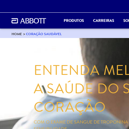
PRODUTOS
CARREIRAS
SO
HOME
CORAÇÃO SAUDÁVEL
ENTENDA ME
A SAÚDE DO 
CORAÇÃO
COM O EXAME DE SANGUE DE TROPONINA I
SENSIBILIDADE