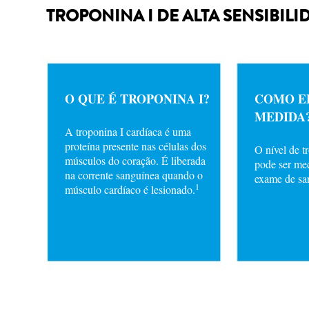
TROPONINA I DE ALTA SENSIBILI
O QUE É TROPONINA I?
COMO E
MEDIDA
A troponina I cardíaca é uma
proteína presente nas células dos
O nível de t
músculos do coração. É liberada
pode ser me
na corrente sanguínea quando o
exame de sa
1
músculo cardíaco é lesionado.