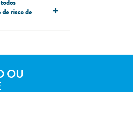
étodos
 de risco de
O OU
E